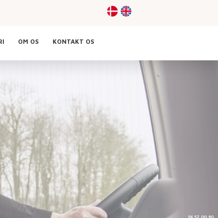
RI
OM OS
KONTAKT OS
BESTIL TILBUD
56 57 00 90